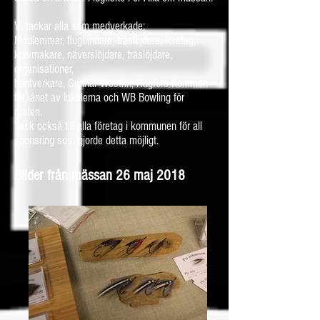
Vi tackar alla som medverkade:
Medlemmar, flugbindare, träslöjdare, företag,
knivmakare, näverslöjdare, träslöjdare,
organisationer,
hantverkare, Gunnar Westrin, Hagfors Kommun
för lånet av lokalerna och WB Bowling för
maten.
Tack också till alla företag i kommunen för all
sponsring som gjorde detta möjligt.
Bilder från mässan 26 maj 2018