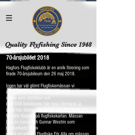
Quality Flyfishing Since 1948
70-årsjubiléet 2018
Hagfors Flugfiskeklubb är en anrik förening som
firade 70-årsjubileum den 26 maj 2018.
Ingen har väl glömt Flugfiskemässan vi
arrangerade på ÄBC. Trots tryckande
värme kom utställare och
över 500 besökande från hela Värmland, ja
ända från Skåne, Stockholm och Jämtland.
Vi satte Hagfors på flugfiskekartan. Mässan
blev en succé och Gunnar Westrin som
medverkade skrev
också en artikel i Flugfiske För Alla om mässan.